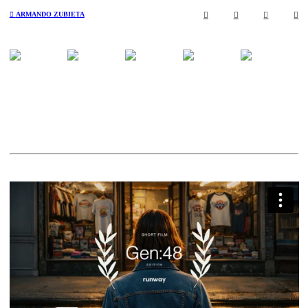
︎
ARMANDO ZUBIETA
︎
︎
︎
︎